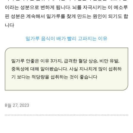
이라는 성분으로 변하게 됩니다. 뇌를 자극시키는 이 에소루
핀 성분은 계속해서 밀가루를 찾게 만드는 원인이 되기도 합
니다
밀가루 음식이 배가 빨리 고파지는 이유
밀가루 안좋은 이유 3가지, 급격한 혈당 상승, 비만 유발,
중독성에 대해 알아봤습니다. 사실 지나치게 많이 섭취하
기 보다는 적당량을 섭취하는 것이 좋습니다
8월 27, 2023