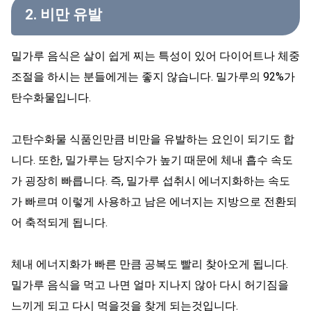
2. 비만 유발
밀가루 음식은 살이 쉽게 찌는 특성이 있어 다이어트나 체중
조절을 하시는 분들에게는 좋지 않습니다. 밀가루의 92%가
탄수화물입니다.
고탄수화물 식품인만큼 비만을 유발하는 요인이 되기도 합
니다. 또한, 밀가루는 당지수가 높기 때문에 체내 흡수 속도
가 굉장히 빠릅니다. 즉, 밀가루 섭취시 에너지화하는 속도
가 빠르며 이렇게 사용하고 남은 에너지는 지방으로 전환되
어 축적되게 됩니다.
체내 에너지화가 빠른 만큼 공복도 빨리 찾아오게 됩니다.
밀가루 음식을 먹고 나면 얼마 지나지 않아 다시 허기짐을
느끼게 되고 다시 먹을것을 찾게 되는것입니다.